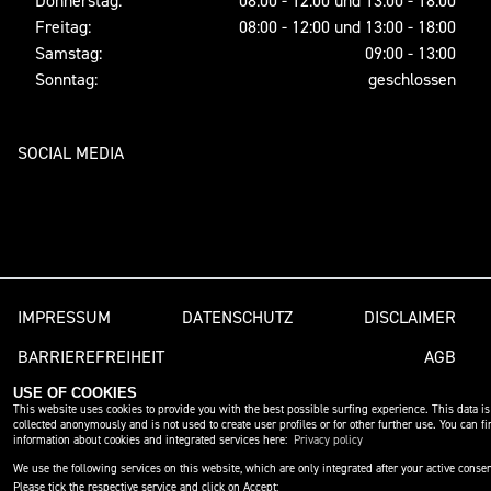
Freitag:
08:00 - 12:00 und 13:00 - 18:00
Samstag:
09:00 - 13:00
Sonntag:
geschlossen
SOCIAL MEDIA
IMPRESSUM
DATENSCHUTZ
DISCLAIMER
BARRIEREFREIHEIT
AGB
powered by 1000PS
USE OF COOKIES
This website uses cookies to provide you with the best possible surfing experience. This data is
collected anonymously and is not used to create user profiles or for other further use. You can fi
information about cookies and integrated services here:
Privacy policy
We use the following services on this website, which are only integrated after your active consen
Please tick the respective service and click on Accept: